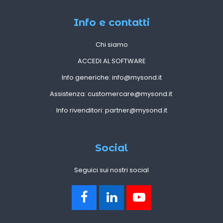
Info e contatti
Chi siamo
ACCEDI AL SOFTWARE
Info generiche:
info@mysond.it
Assistenza:
customercare@mysond.it
Info rivenditori:
partner@mysond.it
Social
Seguici sui nostri social
F
L
Y
a
i
o