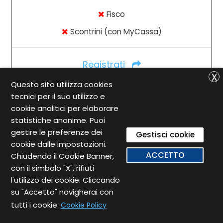
Fisco
Scontrini (con MyCassa)
Registrati
X
Questo sito utilizza cookies
tecnici per il suo utilizzo e
cookie analitici per elaborare
MYAZIENDA
statistiche anonime. Puoi
gestire le preferenze dei
Gestisci cookie
€ 150
cookie dalle impostazioni.
ACCETTO
Chiudendo il Cookie Banner,
con il simbolo "X", rifiuti
l'utilizzo dei cookie. Cliccando
All'anno
su "Accetto" navigherai con
tutti i cookie.
Cookie Policy
Hai bisogno di aiuto?
Ricezione Fatture Passive